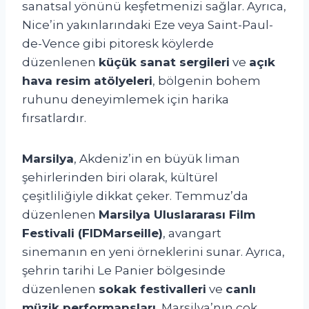
sanatsal yönünü keşfetmenizi sağlar. Ayrıca,
Nice’in yakınlarındaki Eze veya Saint-Paul-
de-Vence gibi pitoresk köylerde
düzenlenen
küçük sanat sergileri
ve
açık
hava resim atölyeleri
, bölgenin bohem
ruhunu deneyimlemek için harika
fırsatlardır.
Marsilya
, Akdeniz’in en büyük liman
şehirlerinden biri olarak, kültürel
çeşitliliğiyle dikkat çeker. Temmuz’da
düzenlenen
Marsilya Uluslararası Film
Festivali (FIDMarseille)
, avangart
sinemanın en yeni örneklerini sunar. Ayrıca,
şehrin tarihi Le Panier bölgesinde
düzenlenen
sokak festivalleri
ve
canlı
müzik performansları
, Marsilya’nın çok