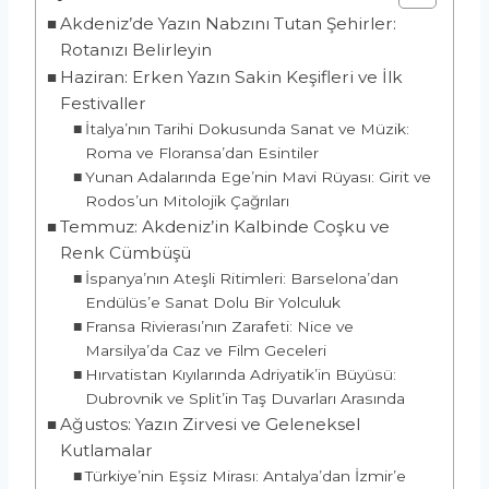
Akdeniz’de Yazın Nabzını Tutan Şehirler:
Rotanızı Belirleyin
Haziran: Erken Yazın Sakin Keşifleri ve İlk
Festivaller
İtalya’nın Tarihi Dokusunda Sanat ve Müzik:
Roma ve Floransa’dan Esintiler
Yunan Adalarında Ege’nin Mavi Rüyası: Girit ve
Rodos’un Mitolojik Çağrıları
Temmuz: Akdeniz’in Kalbinde Coşku ve
Renk Cümbüşü
İspanya’nın Ateşli Ritimleri: Barselona’dan
Endülüs’e Sanat Dolu Bir Yolculuk
Fransa Rivierası’nın Zarafeti: Nice ve
Marsilya’da Caz ve Film Geceleri
Hırvatistan Kıyılarında Adriyatik’in Büyüsü:
Dubrovnik ve Split’in Taş Duvarları Arasında
Ağustos: Yazın Zirvesi ve Geleneksel
Kutlamalar
Türkiye’nin Eşsiz Mirası: Antalya’dan İzmir’e