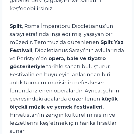
galerilerdeki çağdaş Hırvat sanatını
keşfedebilirsiniz.
Split
, Roma İmparatoru Diocletianus’un
sarayı etrafında inşa edilmiş, yaşayan bir
müzedir. Temmuz’da düzenlenen
Split Yaz
Festivali
, Diocletianus Sarayı’nın avlularında
ve Peristyle’de
opera, bale ve tiyatro
gösterileriyle
tarihle sanatı buluşturur.
Festivalin en büyüleyici anlarından biri,
antik Roma mimarisinin nefes kesen
fonunda izlenen operalardır. Ayrıca, şehrin
çevresindeki adalarda düzenlenen
küçük
ölçekli müzik ve yemek festivalleri
,
Hırvatistan’ın zengin kültürel mirasını ve
lezzetlerini keşfetmek için harika fırsatlar
sunar.