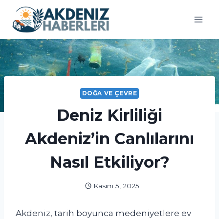
Skip
to
content
DOĞA VE ÇEVRE
Deniz Kirliliği
Akdeniz’in Canlılarını
Nasıl Etkiliyor?
Kasım 5, 2025
Akdeniz, tarih boyunca medeniyetlere ev